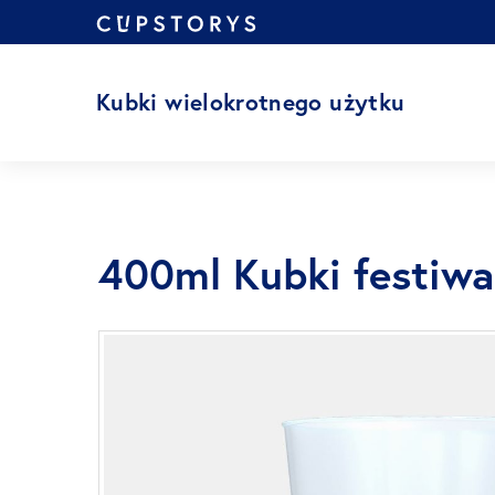
Przejdź
do
treści
Kubki wielokrotnego użytku
400ml Kubki festiw
Przejdź
na
koniec
galerii