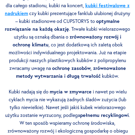
dla całego stadionu, kubki na koncert,
kubki festiwalowe z
nadrukiem
czy kubki prezentujące fanklub ulubionej drużyny
– kubki stadionowe od CUPSTORYS to
optymalne
rozwiązanie na każdą okazję
. Trwałe kubki wielorazowego
użytku są oznaką dbania o
zrównoważony rozwój i
ochronę klimatu
, co jest dodatkową ich zaletą obok
możliwości indywidualnego projektowania. Już na etapie
produkcji naszych plastikowych kubków z polipropylenu
zwracamy uwagę na
ochronę zasobów, zrównoważone
metody wytwarzania i długą trwałość
kubków.
Kubki nadają się do
mycia w zmywarce
i nawet po wielu
cyklach mycia nie wykazują żadnych śladów zużycia (lub
tylko niewielkie). Nawet jeśli jakiś kubek wielorazowego
użytku zostanie wyrzucony, podlega
pełnemu recyklingowi
.
W ten sposób wspieramy ochronę środowiska,
zrównoważony rozwój i ekologiczną gospodarkę o obiegu