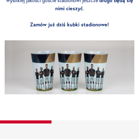
wysokiej jakości goście stadionowi jeszcze
długo będą się
nimi cieszyć
.
Zamów już dziś kubki stadionowe!