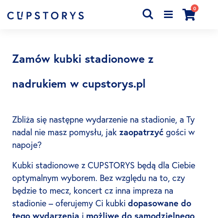
produkty
0
Search
Cart
Zamów kubki stadionowe z
nadrukiem w cupstorys.pl
Zbliża się następne wydarzenie na stadionie, a Ty
nadal nie masz pomysłu, jak
zaopatrzyć
gości w
napoje?
Kubki stadionowe z CUPSTORYS będą dla Ciebie
optymalnym wyborem. Bez względu na to, czy
będzie to mecz, koncert cz inna impreza na
stadionie – oferujemy Ci kubki
dopasowane do
tego wydarzenia
i
możliwe do samodzielnego