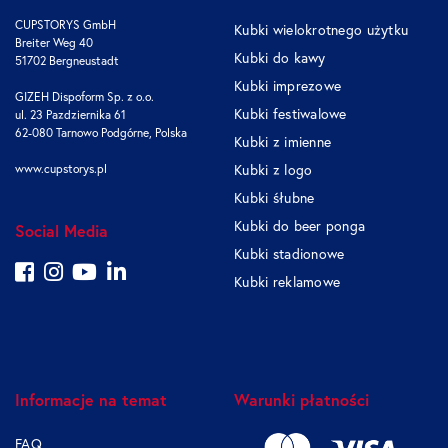
CUPSTORYS GmbH
Kubki wielokrotnego użytku
Breiter Weg 40
Kubki do kawy
51702 Bergneustadt
Kubki imprezowe
GIZEH Dispoform Sp. z o.o.
Kubki festiwalowe
ul. 23 Pazdziernika 61
62-080 Tarnowo Podgórne, Polska
Kubki z imienne
www.cupstorys.pl
Kubki z logo
Kubki śłubne
Kubki do beer ponga
Social Media
Kubki stadionowe
Kubki reklamowe
Informacje na temat
Warunki płatności
FAQ