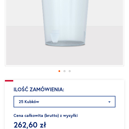
Przejdź
ILOŚĆ ZAMÓWIENIA
na
początek
25 Kubków
galerii
Cena całkowita (brutto) z wysyłki
262,60 zł