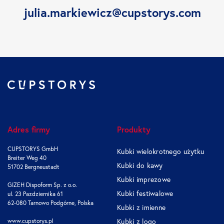
julia.markiewicz@cupstorys.com
Adres firmy
Produkty
CUPSTORYS GmbH
Kubki wielokrotnego użytku
Breiter Weg 40
Kubki do kawy
51702 Bergneustadt
Kubki imprezowe
GIZEH Dispoform Sp. z o.o.
Kubki festiwalowe
ul. 23 Pazdziernika 61
62-080 Tarnowo Podgórne, Polska
Kubki z imienne
www.cupstorys.pl
Kubki z logo