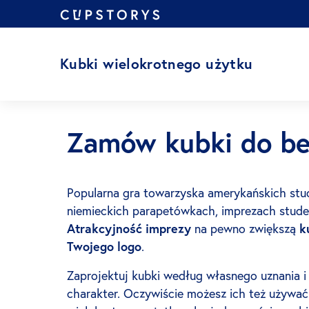
Przejdź
do
treści
Kubki wielokrotnego użytku
Zamów kubki do be
Popularna gra towarzyska amerykańskich stud
niemieckich parapetówkach, imprezach studen
Atrakcyjność imprezy
na pewno zwiększą
k
Twojego logo
.
Zaprojektuj kubki według własnego uznania i
charakter. Oczywiście możesz ich też używać