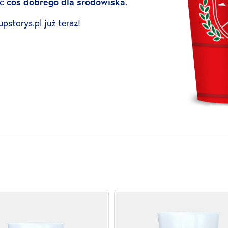
ić
coś dobrego dla środowiska
.
storys.pl już teraz!