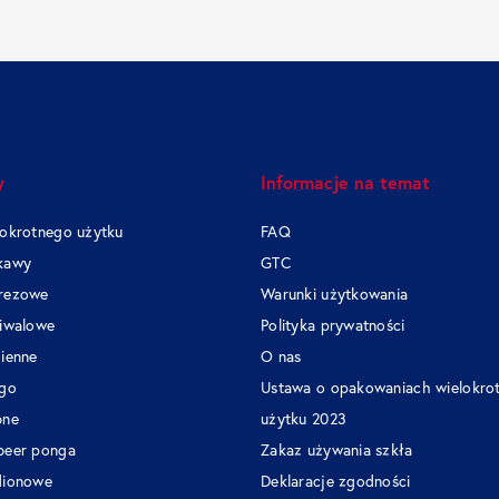
y
Informacje na temat
lokrotnego użytku
FAQ
kawy
GTC
prezowe
Warunki użytkowania
tiwalowe
Polityka prywatności
mienne
O nas
ogo
Ustawa o opakowaniach wielokro
bne
użytku 2023
beer ponga
Zakaz używania szkła
dionowe
Deklaracje zgodności