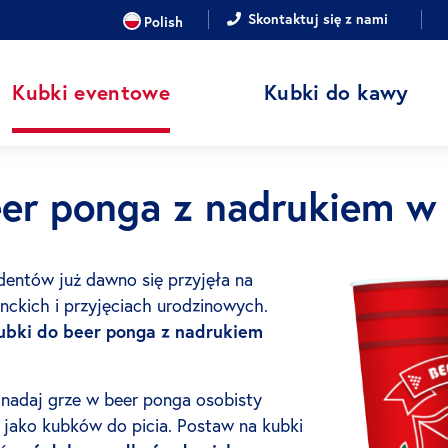
JĘZYK
Skontaktuj się z nami
Polish
Kubki eventowe
Kubki do kawy
er ponga z nadrukiem w 
entów już dawno się przyjęła na
ckich i przyjęciach urodzinowych.
ubki do beer ponga z nadrukiem
 nadaj grze w beer ponga osobisty
 jako kubków do picia. Postaw na kubki