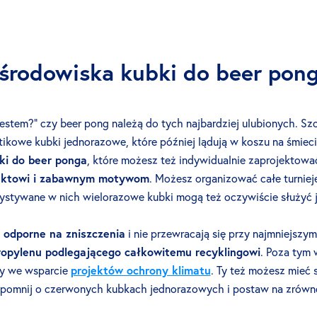
 środowiska kubki do beer pon
estem?” czy beer pong należą do tych najbardziej ulubionych. Sz
stikowe kubki jednorazowe, które później lądują w koszu na śmiec
ki do beer ponga
, które możesz też indywidualnie zaprojektowa
ektowi i zabawnym motywom
. Możesz organizować całe turnie
ystywane w nich wielorazowe kubki mogą też oczywiście służyć j
 odporne na zniszczenia
i nie przewracają się przy najmniejsz
ropylenu podlegającego całkowitemu recyklingowi
. Poza tym
my we wsparcie
projektów ochrony klimatu
. Ty też możesz mieć
apomnij o czerwonych kubkach jednorazowych i postaw na zrów