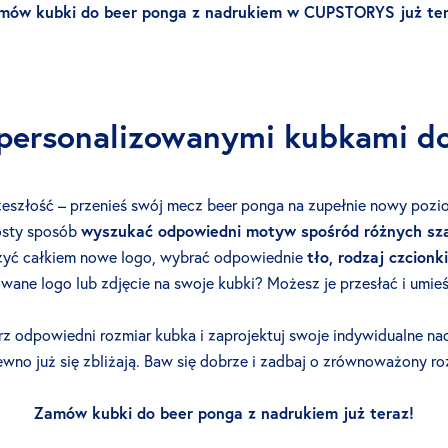
mów kubki do beer ponga z nadrukiem w CUPSTORYS już ter
personalizowanymi kubkami d
zeszłość – przenieś swój mecz beer ponga na zupełnie nowy pozi
osty sposób
wyszukać odpowiedni motyw spośród różnych sz
zyć całkiem nowe logo, wybrać odpowiednie
tło, rodzaj czcionki
wane logo lub zdjęcie na swoje kubki? Możesz je przesłać i umie
z odpowiedni rozmiar kubka i zaprojektuj swoje indywidualne nad
ewno już się zbliżają. Baw się dobrze i zadbaj o zrównoważony ro
Zamów kubki do beer ponga z nadrukiem już teraz!