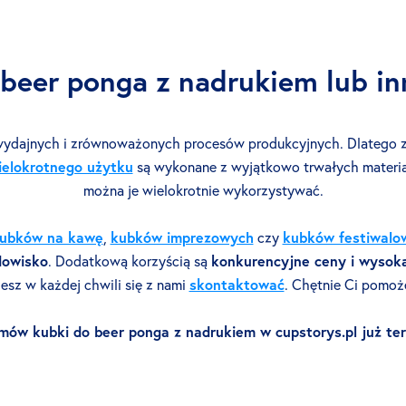
eer ponga z nadrukiem lub in
dajnych i zrównoważonych procesów produkcyjnych. Dlatego za
ielokrotnego użytku
są wykonane z wyjątkowo trwałych materiał
można je wielokrotnie wykorzystywać.
ubków na kawę
,
kubków imprezowych
czy
kubków festiwalo
dowisko
. Dodatkową korzyścią są
konkurencyjne ceny i wysok
esz w każdej chwili się z nami
skontaktować
. Chętnie Ci pomoż
mów kubki do beer ponga z nadrukiem w cupstorys.pl już ter