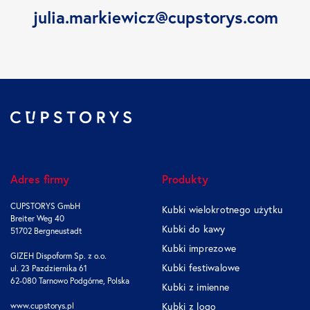
julia.markiewicz@cupstorys.com
Adres firmy
Produkty
CUPSTORYS GmbH
Kubki wielokrotnego użytku
Breiter Weg 40
Kubki do kawy
51702 Bergneustadt
Kubki imprezowe
GIZEH Dispoform Sp. z o.o.
Kubki festiwalowe
ul. 23 Pazdziernika 61
62-080 Tarnowo Podgórne, Polska
Kubki z imienne
www.cupstorys.pl
Kubki z logo