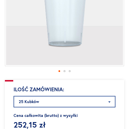
Przejdź
ILOŚĆ ZAMÓWIENIA
na
początek
25 Kubków
galerii
Cena całkowita (brutto) z wysyłki
252,15 zł