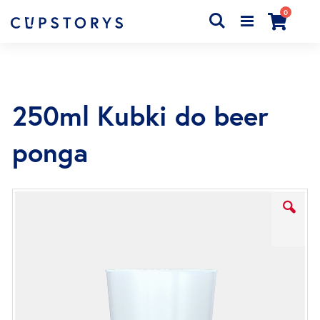
produkty
0
Search
Cart
250ml Kubki do beer
ponga
Przejdź
na
koniec
galerii