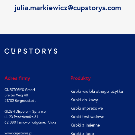
julia.markiewicz@cupstorys.com
Adres firmy
Produkty
CUPSTORYS GmbH
Kubki wielokrotnego użytku
Breiter Weg 40
Kubki do kawy
51702 Bergneustadt
Kubki imprezowe
GIZEH Dispoform Sp. z o.o.
Kubki festiwalowe
ul. 23 Pazdziernika 61
62-080 Tarnowo Podgórne, Polska
Kubki z imienne
www.cupstorys.pl
Kubki z logo