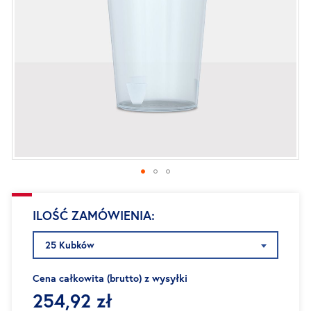
Przejdź
ILOŚĆ ZAMÓWIENIA
na
początek
25 Kubków
galerii
Cena całkowita (brutto) z wysyłki
254,92 zł