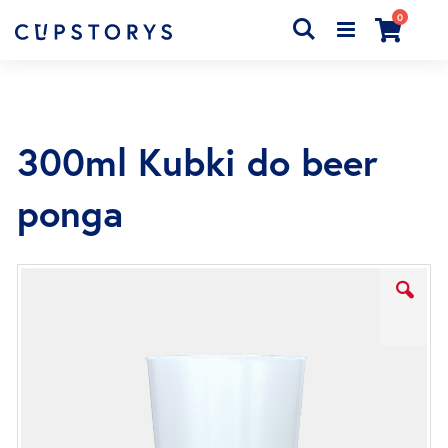
produkty
0
Search
Cart
300ml Kubki do beer
ponga
Przejdź
na
koniec
galerii