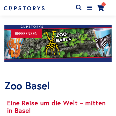
produkty
0
Search
Cart
REFERENZEN
Zoo Basel
Eine Reise um die Welt – mitten
in Basel