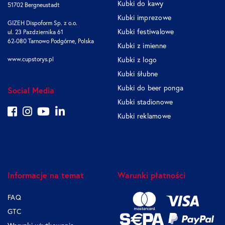
Kubki do kawy
51702 Bergneustadt
Kubki imprezowe
GIZEH Dispoform Sp. z o.o.
Kubki festiwalowe
ul. 23 Pazdziernika 61
62-080 Tarnowo Podgórne, Polska
Kubki z imienne
www.cupstorys.pl
Kubki z logo
Kubki śłubne
Kubki do beer ponga
Social Media
Kubki stadionowe
Kubki reklamowe
Informacje na temat
Warunki płatności
FAQ
GTC